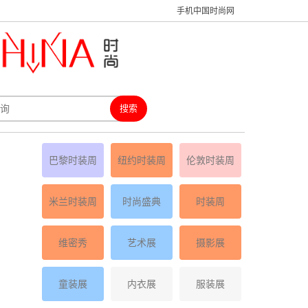
手机中国时尚网
巴黎时装周
纽约时装周
伦敦时装周
米兰时装周
时尚盛典
时装周
维密秀
艺术展
摄影展
童装展
内衣展
服装展