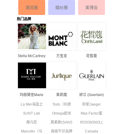
潮流展
婚纱展
美博会
热门品牌
Stella McCartney
万宝龙
花皙蔻
丝黛拉•麦卡妮品
MONTBLANC品
ClorisLand品牌
牌资料介绍
牌资料简介
资料简介
玛丽黛佳Marie
茱莉蔻
娇兰 (Guerlain)
Dalgar品牌资料
JURLIQUE品牌
品牌资料简介
La Mer海蓝之
Tods（托德
积家Jaeger
简介
资料简介
谜品牌资料简
斯）品牌资料
Le Coultre品
SUNT Lab
Omega欧米
Max Factor蜜
介
简介
牌资料简介
(SUN'T集团旗
茄品牌资料简
丝佛陀品牌资
摩凡陀
茜素斯(SANS
ROSSIGNOL(卢
下童装)全新
介
料简介
MOVADO品
SOUCIS)品牌
西诺)品牌简
副线品牌资料
Marcolin（马
高级牛仔品牌
Canada