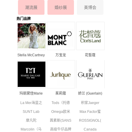
潮流展
婚纱展
美博会
热门品牌
Stella McCartney
万宝龙
花皙蔻
丝黛拉•麦卡妮品
MONTBLANC品
ClorisLand品牌
牌资料介绍
牌资料简介
资料简介
玛丽黛佳Marie
茱莉蔻
娇兰 (Guerlain)
Dalgar品牌资料
JURLIQUE品牌
品牌资料简介
La Mer海蓝之
Tods（托德
积家Jaeger
简介
资料简介
谜品牌资料简
斯）品牌资料
Le Coultre品
SUNT Lab
Omega欧米
Max Factor蜜
介
简介
牌资料简介
(SUN'T集团旗
茄品牌资料简
丝佛陀品牌资
摩凡陀
茜素斯(SANS
ROSSIGNOL(卢
下童装)全新
介
料简介
MOVADO品
SOUCIS)品牌
西诺)品牌简
副线品牌资料
Marcolin（马
高级牛仔品牌
Canada