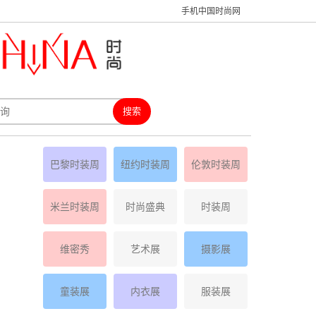
手机中国时尚网
巴黎时装周
纽约时装周
伦敦时装周
米兰时装周
时尚盛典
时装周
维密秀
艺术展
摄影展
童装展
内衣展
服装展