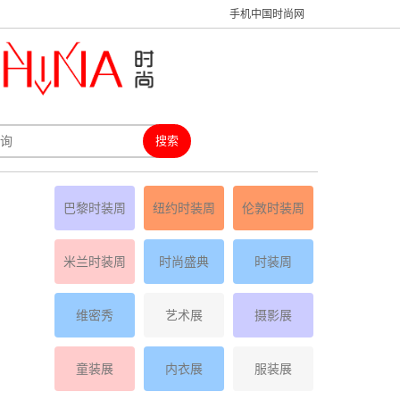
手机中国时尚网
巴黎时装周
纽约时装周
伦敦时装周
米兰时装周
时尚盛典
时装周
维密秀
艺术展
摄影展
童装展
内衣展
服装展