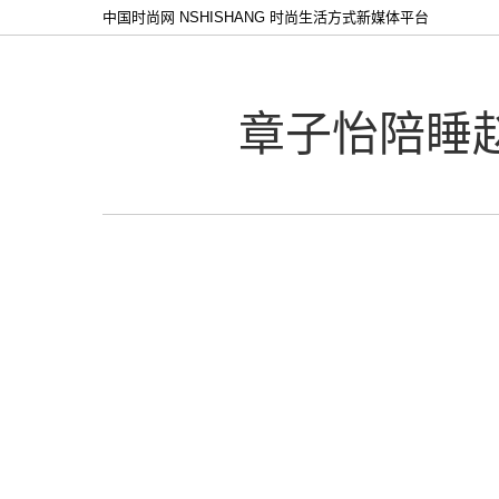
中国时尚网 NSHISHANG 时尚生活方式新媒体平台
章子怡陪睡