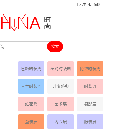
手机中国时尚网
巴黎时装周
纽约时装周
伦敦时装周
米兰时装周
时尚盛典
时装周
维密秀
艺术展
摄影展
童装展
内衣展
服装展