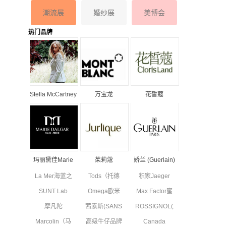
潮流展
婚纱展
美博会
热门品牌
Stella McCartney
万宝龙
花皙蔻
丝黛拉•麦卡妮品
MONTBLANC品
ClorisLand品牌
牌资料介绍
牌资料简介
资料简介
玛丽黛佳Marie
茱莉蔻
娇兰 (Guerlain)
Dalgar品牌资料
JURLIQUE品牌
品牌资料简介
La Mer海蓝之
Tods（托德
积家Jaeger
简介
资料简介
谜品牌资料简
斯）品牌资料
Le Coultre品
SUNT Lab
Omega欧米
Max Factor蜜
介
简介
牌资料简介
(SUN'T集团旗
茄品牌资料简
丝佛陀品牌资
摩凡陀
茜素斯(SANS
ROSSIGNOL(卢
下童装)全新
介
料简介
MOVADO品
SOUCIS)品牌
西诺)品牌简
副线品牌资料
Marcolin（马
高级牛仔品牌
Canada