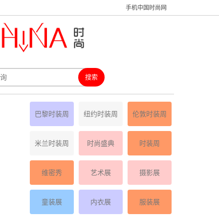
手机中国时尚网
巴黎时装周
纽约时装周
伦敦时装周
米兰时装周
时尚盛典
时装周
维密秀
艺术展
摄影展
童装展
内衣展
服装展