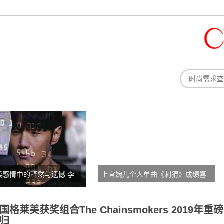
读感情中的释然与遗憾 李
上官婉儿个人单曲《刺猬》成绩喜
张专辑第六支单曲《走
人 获多家媒体鼎力支持
国格莱美获奖组合The Chainsmokers 2019年重磅
归