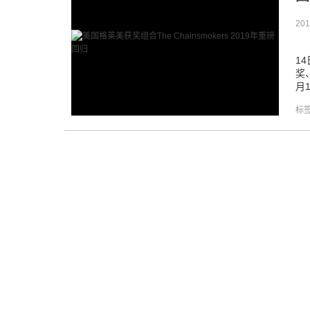
201
5
1
奖、
月1
标