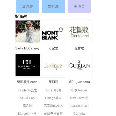
潮流展
婚纱展
美博会
热门品牌
Stella McCartney
万宝龙
花皙蔻
丝黛拉•麦卡妮品
MONTBLANC品
ClorisLand品牌
牌资料介绍
牌资料简介
资料简介
玛丽黛佳Marie
茱莉蔻
娇兰 (Guerlain)
Dalgar品牌资料
JURLIQUE品牌
品牌资料简介
La Mer海蓝之
Tods（托德
积家Jaeger
简介
资料简介
谜品牌资料简
斯）品牌资料
Le Coultre品
SUNT Lab
Omega欧米
Max Factor蜜
介
简介
牌资料简介
(SUN'T集团旗
茄品牌资料简
丝佛陀品牌资
摩凡陀
茜素斯(SANS
ROSSIGNOL(卢
下童装)全新
介
料简介
MOVADO品
SOUCIS)品牌
西诺)品牌简
副线品牌资料
Marcolin（马
高级牛仔品牌
Canada