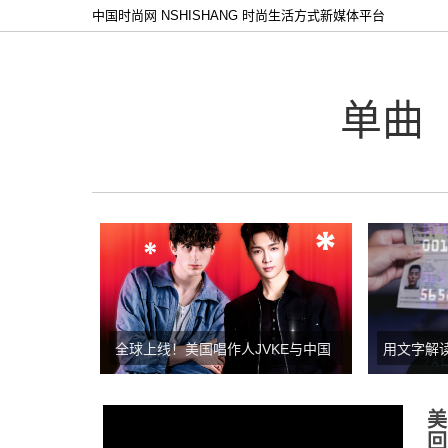
中国时尚网 NSHISHANG 时尚生活方式新媒体平台
单曲
全球上线！美国唱作人JVKE与中国
用文字解
全能艺人张艺兴联手推出全新单曲
荣浩第八
《easy》
走》上线
美
回