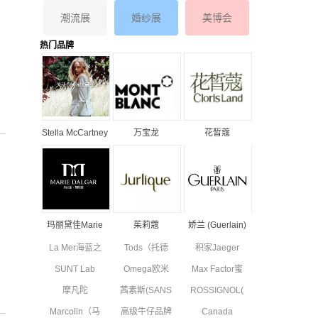
潮流展
婚纱展
美博会
热门品牌
Stella McCartney
万宝龙
花皙蔻
丝黛拉•麦卡妮品
MONTBLANC品
ClorisLand品牌
牌资料介绍
牌资料简介
资料简介
玛丽黛佳Marie
茱莉蔻
娇兰 (Guerlain)
月
Dalgar品牌资料
JURLIQUE品牌
品牌资料简介
La Mer海蓝之
Tods（托德
积家Jaeger
简介
资料简介
谜品牌资料简
斯）品牌资料
Le Coultre品
SUNT Lab
Omega欧米
Max Factor蜜
介
简介
牌资料简介
(SUN'T集团旗
茄品牌资料简
丝佛陀品牌资
摩凡陀
茜素斯(SANS
ROSSIGNOL(卢
下童装)全新
介
料简介
MOVADO品
SOUCIS)品牌
西诺)品牌简
副线品牌资料
Marcolin（马
高级牛仔品牌
Canada