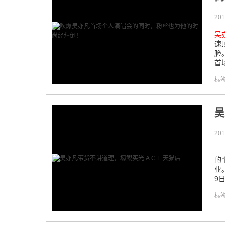
201
吴
速
脸
首
标
吴
201
1
的个
业
9
标