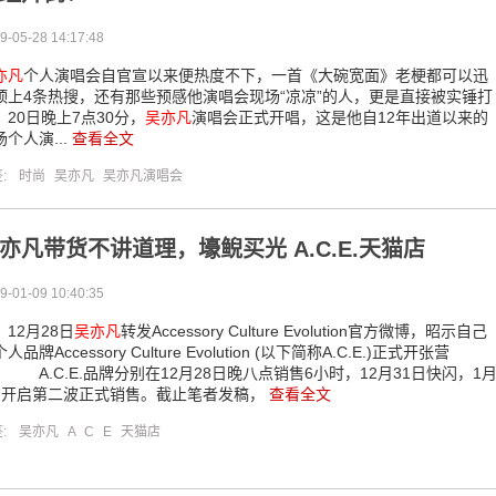
9-05-28 14:17:48
亦凡
个人演唱会自官宣以来便热度不下，一首《大碗宽面》老梗都可以迅
顶上4条热搜，还有那些预感他演唱会现场“凉凉”的人，更是直接被实锤打
。20日晚上7点30分，
吴亦凡
演唱会正式开唱，这是他自12年出道以来的
场个人演...
查看全文
签:
时尚
吴亦凡
吴亦凡演唱会
亦凡带货不讲道理，壕鲵买光 A.C.E.天猫店
9-01-09 10:40:35
2月28日
吴亦凡
转发Accessory Culture Evolution官方微博，昭示自己
人品牌Accessory Culture Evolution (以下简称A.C.E.)正式开张营
。 A.C.E.品牌分别在12月28日晚八点销售6小时，12月31日快闪，1
日开启第二波正式销售。截止笔者发稿，
查看全文
签:
吴亦凡
A
C
E
天猫店