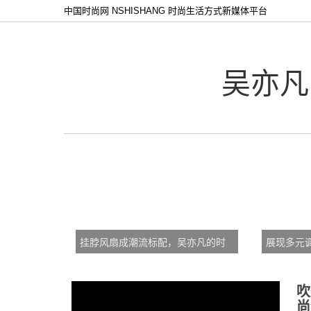
中国时尚网 NSHISHANG 时尚生活方式新媒体平台
吴亦凡
挂脖风扇成潮流标配，吴亦凡的时
展现多元
髦你值得拥有
士携手吴亦
不凡人生
吹
尚