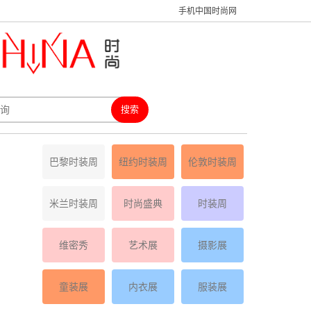
手机中国时尚网
巴黎时装周
纽约时装周
伦敦时装周
米兰时装周
时尚盛典
时装周
维密秀
艺术展
摄影展
童装展
内衣展
服装展