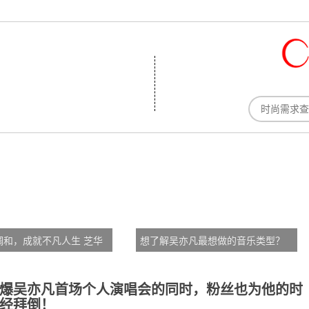
调和，成就不凡人生 芝华
想了解吴亦凡最想做的音乐类型？
凡“调和不平凡之夜”激发
QQ音乐Urban专区为你揭晓答案
爆吴亦凡首场个人演唱会的同时，粉丝也为他的时
经拜倒！