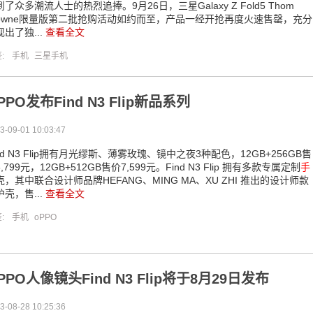
到了众多潮流人士的热烈追捧。9月26日，三星Galaxy Z Fold5 Thom
rowne限量版第二批抢购活动如约而至，产品一经开抢再度火速售罄，充分
现出了独...
查看全文
签:
手机
三星手机
PPO发布Find N3 Flip新品系列
3-09-01 10:03:47
ind N3 Flip拥有月光缪斯、薄雾玫瑰、镜中之夜3种配色，12GB+256GB售
,799元，12GB+512GB售价7,599元。Find N3 Flip 拥有多款专属定制
手
壳，其中联合设计师品牌HEFANG、MING MA、XU ZHI 推出的设计师款
护壳，售...
查看全文
签:
手机
oPPO
PPO人像镜头Find N3 Flip将于8月29日发布
3-08-28 10:25:36