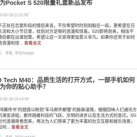
为Pocket S 520限量礼盒新品发布
3-05-18 11:01:50
于正处在恋爱阶段的情侣来说，不仅希望时时刻刻黏在一起，更希望在日
生活和大小节日里，给到对方足够的浪漫和惊喜。520即将到来，相信不
情侣都在出谋划策，希望让这一天变得更加意义非凡。如果你还苦于如何
造浪漫和惊...
查看全文
签:
手机
华为Pocket
D Tech M40：品质生活的打开方式，一部手机如何
为你的贴心助手？
2-05-16 10:14:39
“鸿雁传书”的翘首以盼到“车马邮件都慢”的脉脉温情，细细回味人们通讯方
的演变进程，都伴随着科技的飞跃、文明的进步以及生活方式的变迁。5G
时代浪潮席卷而来，再次为人们带来了更为丰富的社交互联和娱乐场景，
何...
查看全文