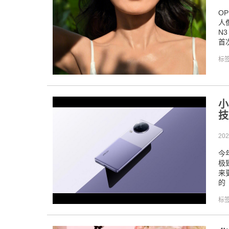
O
人
N3
首
标
小
技
202
今
极
来
的《
标