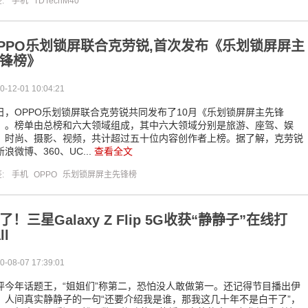
签:
手机
TDTechM40
PPO乐划锁屏联合克劳锐,首次发布《乐划锁屏屏主
锋榜》
0-12-01 10:04:21
日，OPPO乐划锁屏联合克劳锐共同发布了10月《乐划锁屏屏主先锋
》。榜单由总榜和六大领域组成，其中六大领域分别是旅游、座驾、娱
、时尚、摄影、视频，共计超过五十位内容创作者上榜。据了解，克劳锐
新浪微博、360、UC...
查看全文
签:
手机
OPPO
乐划锁屏屏主先锋榜
了！三星Galaxy Z Flip 5G收获“静静子”在线打
ll
0-08-07 17:39:01
评今年话题王，“姐姐们”称第二，恐怕没人敢做第一。还记得节目播出伊
，人间真实静静子的一句“还要介绍我是谁，那我这几十年不是白干了”，