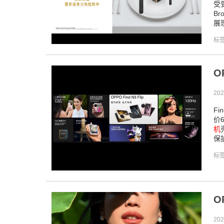
受
B
展
标
O
202
F
价6
机
保
标
O
202