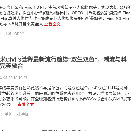
PPO 今日公布 Find N3 Flip 将首次搭载专业人像摄像头，实现大幅飞跃的
像拍摄效果，树立小折叠的影像新标杆。OPPO 时尚影像家舒淇演绎 Find
 Flip 卓越人像作为唯一集成专业人像摄像头的小折叠旗舰，Find N3 Flip
次为小折叠屏带来黄金人
查看全文
签:
手机
OPPO
米Civi 3诠释最新流行趋势“双生双色”，潮流与科
完美融合
3-05-22 15:16:27
年的年度流行色彩竟然不再是单色，而是双色组合。但“双色”并非是两种
致色彩的热烈碰撞，而是通过同色系色彩的组合，为设计增添层级感，带
更多变化的可能。在全球知名流行趋势预测机构WGSN联合小米Civi 3发
2023-...
查看全文
签:
手机
小米手机