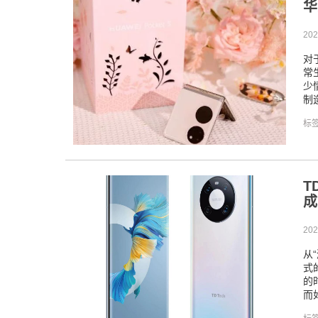
华
202
对
常
少
制
标
T
成
202
从
式
的
而如