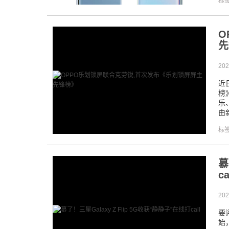
标
O
先
202
近
榜
乐
由
标
慕
ca
202
要
始