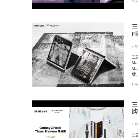
标
三
F
202
三星
M
Ma
版
标
三
购
202
三