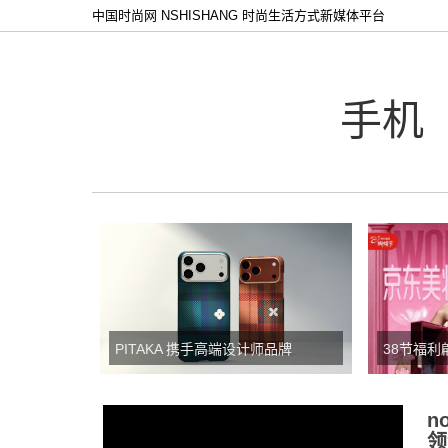
中国时尚网 NSHISHANG 时尚生活方式新媒体平台
手机
PITAKA 携手高端设计师品牌
38节福
MÜNN，推出「格律生花」芳纶纤
节买面霜
维手机壳
n
领