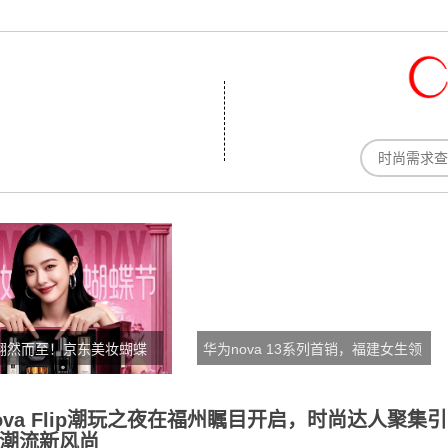
利翩然而至！京东美妆蝴蝶
华为nova 13系列首销，福建女生领
、精华送足金蝴蝶手机贴
第一份工资给闺蜜买手机
ova Flip潮玩之夜在福州瞩目开启，时尚达人聚集引
潮流新风尚