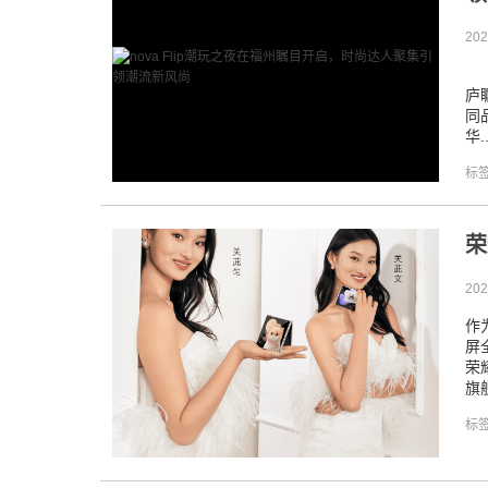
202
8
庐
同
华.
标
荣
202
作
屏
荣
旗舰
标