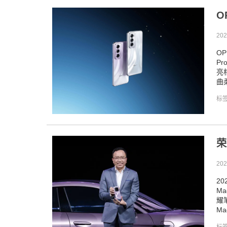
O
202
OP
P
亮
曲
标
荣
202
2
Ma
耀笔
Ma