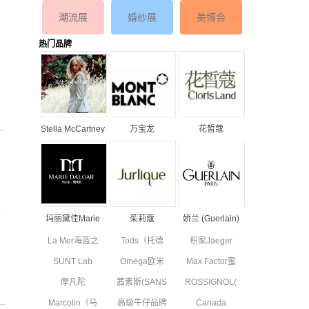
潮流展
婚纱展
美博会
热门品牌
Stella McCartney
万宝龙
花皙蔻
丝黛拉•麦卡妮品
MONTBLANC品
ClorisLand品牌
牌资料介绍
牌资料简介
资料简介
叠
玛丽黛佳Marie
茱莉蔻
娇兰 (Guerlain)
Dalgar品牌资料
JURLIQUE品牌
品牌资料简介
La Mer海蓝之
Tods（托德
积家Jaeger
简介
资料简介
谜品牌资料简
斯）品牌资料
Le Coultre品
SUNT Lab
Omega欧米
Max Factor蜜
介
简介
牌资料简介
(SUN'T集团旗
茄品牌资料简
丝佛陀品牌资
摩凡陀
茜素斯(SANS
ROSSIGNOL(卢
下童装)全新
介
料简介
MOVADO品
SOUCIS)品牌
西诺)品牌简
副线品牌资料
Marcolin（马
高级牛仔品牌
Canada