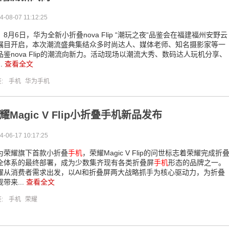
4-08-07 11:12:25
月6日，华为全新小折叠nova Flip “潮玩之夜“品鉴会在福建福州安野云
瞩目开启，本次潮流盛典集结众多时尚达人、媒体老师、知名摄影家等一
品鉴nova Flip的潮流向新力。活动现场以潮流大秀、数码达人玩机分享、
..
查看全文
签:
手机
华为手机
耀Magic V Flip小折叠手机新品发布
4-06-17 10:17:25
为荣耀旗下首款小折叠
手机
，荣耀Magic V Flip的问世标志着荣耀完成折
全体系的最终部署，成为少数集齐现有各类折叠屏
手机
形态的品牌之一。
耀从消费者需求出发，以AI和折叠屏两大战略抓手为核心驱动力，为折叠
带来...
查看全文
签:
手机
荣耀