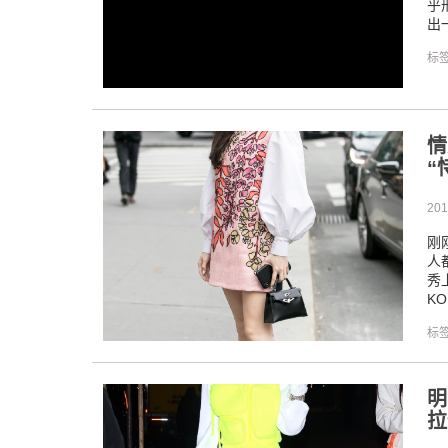
乎
出
标
情
“
201
刚
人
秀
KO
标
明
拉