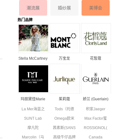
潮流展
婚纱展
美博会
热门品牌
Stella McCartney
万宝龙
花皙蔻
丝黛拉•麦卡妮品
MONTBLANC品
ClorisLand品牌
牌资料介绍
牌资料简介
资料简介
玛丽黛佳Marie
茱莉蔻
娇兰 (Guerlain)
Dalgar品牌资料
JURLIQUE品牌
品牌资料简介
La Mer海蓝之
Tods（托德
积家Jaeger
简介
资料简介
谜品牌资料简
斯）品牌资料
Le Coultre品
SUNT Lab
Omega欧米
Max Factor蜜
介
简介
牌资料简介
(SUN'T集团旗
茄品牌资料简
丝佛陀品牌资
摩凡陀
茜素斯(SANS
ROSSIGNOL(卢
下童装)全新
介
料简介
MOVADO品
SOUCIS)品牌
西诺)品牌简
副线品牌资料
Marcolin（马
高级牛仔品牌
Canada