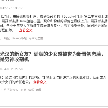
0-12-17 16:33:17
2月17日，由腾讯视频打造、蘑菇街冠名的《Beauty小姐》第二季首期上线
，蘑菇街主播Demi加速出圈，观众和粉丝的评价也直线上升。蘑菇街主播
emi，毕业于东华大学服装学院表演系专业，除主播身份外，同时还是国家
彩搭配师，...
查看全文
签:
明星
Beauty小姐
蘑菇街主播
光汉的新女友？满满的少女感被誉为新晋初恋脸，
是男神收割机
0-04-05 23:29:58
读：通过《想见你》的热播，饰演王诠胜的许光汉也因此走红，从而成为
大少女们的新任老公。
查看全文
签:
许光汉女友
时尚
娱乐
明星