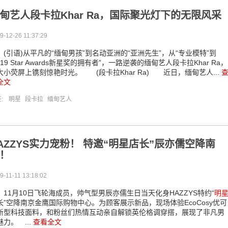
甸艺人段卡拉Khar Ra，国际聚光灯下的无限风采
9-12-26 11:37:29
引语)从平凡的“缅甸男孩”到名动亚洲的“亚洲先生”，从“专业模特”到
019 Star Awards新星奖的拥有者”，一路逆袭的缅甸艺人段卡拉Khar Ra，
大小荧屏上镌刻惊艳时光。 (段卡拉Khar Ra) 近日，缅甸艺人...
全文
签:
明星
段卡拉
缅甸艺人
AZZYS实力宠粉！ 特邀“明星店长”辰亦儒空降南
！
9-11-11 13:18:02
1月10日飞轮海成员，帅气型男辰亦儒生日当天化身HAZZYS特约“
明
长”空降南京金鹰国际购物中心。为顾客展示新品，现场体验EcoCosy优可
新型科技面料，和粉丝们热情互动亲自解锁英伦格调穿搭，展现了非凡男
魅力。 ...
查看全文