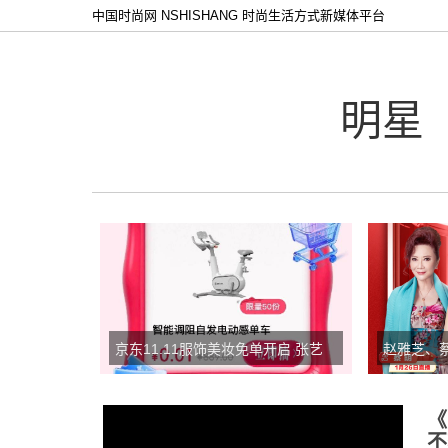
中国时尚网 NSHISHANG 时尚生活方式新媒体平台
明星
京东11.11服饰美妆免单开启 张艺
赵雅芝、
兴、刘宇宁等明星加盟 百万奖池天
电商春节开
天抽
播
《
不