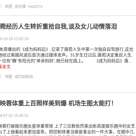
签:
明星
辰亦儒
HAZZYS
菀经历人生转折重拾自我,谈及女儿动情落泪
9-10-28 15:02:19
周播出的《成为妈妈后》,记录了唐菀人生中第一次独自自驾旅行,这也
她经过离婚风波后首次通过媒体发声。31岁生日过后,唐菀决定重启人生,
一位有“糖”有阳光的“单亲妈妈”,她已经在路上。 《成为妈妈后》唐...
看全文
签:
明星
成为妈妈后
映蓉体重上百照样美到爆 机场生图太能打！
9-07-02 15:40:22
映蓉打破娱乐圈女星体重常规 上了三位数依然美出新高度娱乐圈中的女艺
为了上镜看起来更加苗条，把控制体重当做是事业的一件大事，在圈中几