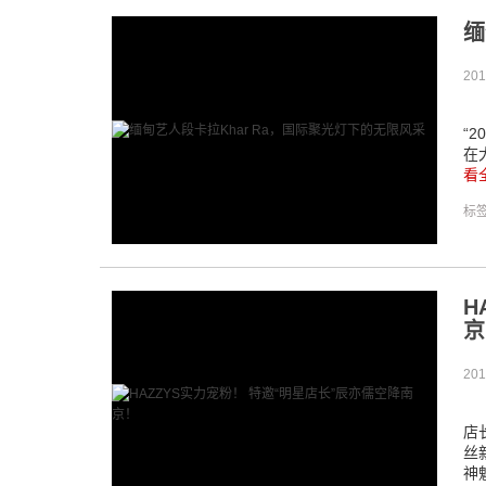
缅
201
(
“2
在
看
标
H
京
201
1
店
丝
神