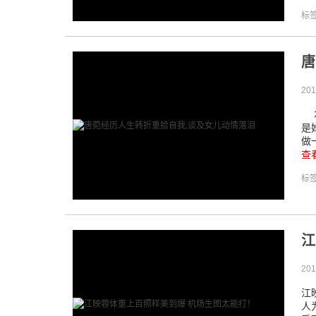
标
唐
201
本
是
做
查
标
江
201
江
人