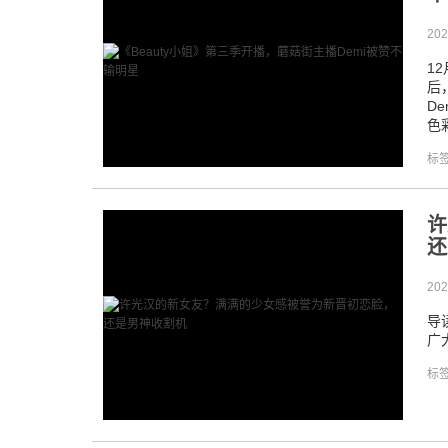
202
1
后
D
色
标
许
还
202
导
广
标