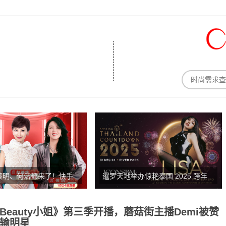
蔡明、何洁都来了！快手
暹罗天地举办惊艳泰国 2025 跨年
启“快手星光百货”明星直
倒数活动，Lisa、国际明星和关键
伙伴携手推动泰国成为全球前五倒
Beauty小姐》第三季开播，蘑菇街主播Demi被赞
计时目的地
输明星