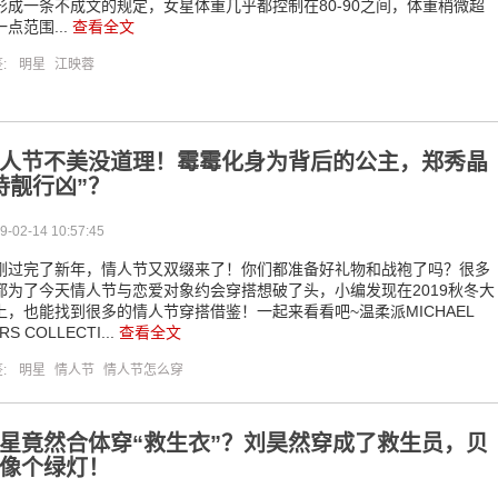
形成一条不成文的规定，女星体重几乎都控制在80-90之间，体重稍微超
一点范围...
查看全文
签:
明星
江映蓉
人节不美没道理！霉霉化身为背后的公主，郑秀晶
恃靓行凶”？
9-02-14 10:57:45
刚过完了新年，情人节又双缀来了！你们都准备好礼物和战袍了吗？很多
都为了今天情人节与恋爱对象约会穿搭想破了头，小编发现在2019秋冬大
上，也能找到很多的情人节穿搭借鉴！一起来看看吧~温柔派MICHAEL
RS COLLECTI...
查看全文
签:
明星
情人节
情人节怎么穿
星竟然合体穿“救生衣”？刘昊然穿成了救生员，贝
像个绿灯！