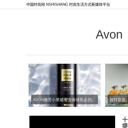
中国时尚网 NSHISHANG 时尚生活方式新媒体平台
Avon
AVON雅芳小黑裙奢宠香体乳系列，
独特意蕴，
不断追寻美丽优雅的代名词
雅芳香水
十
提