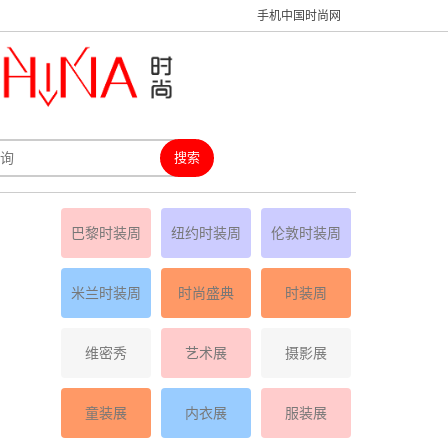
手机中国时尚网
巴黎时装周
纽约时装周
伦敦时装周
米兰时装周
时尚盛典
时装周
维密秀
艺术展
摄影展
童装展
内衣展
服装展