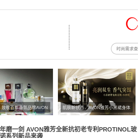
致敬百年香氛品牌AVON
肌肤新状态，AVON雅芳小黑裙身体
的每一个瞬间
乳水润透亮第一步
年磨一剑 AVON雅芳全新抗初老专利PROTINOL玻
诺系列新品来袭