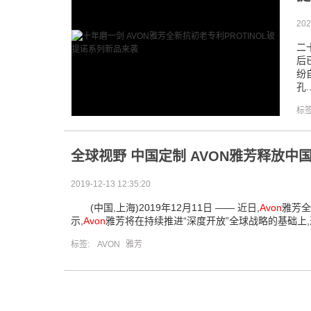
202
二
后
纷
孔.
标
全球视野 中国定制 AVON雅芳释放中
2019-12-13 12:35:20
(中国,上海)2019年12月11日 —— 近日,
Avon
雅芳全
示,
Avon
雅芳将在持续推进“深度开放”全球战略的基础上,
标签:
AVON
雅芳