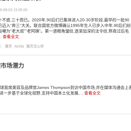
0-09-03 15:05:00
十不惑,三十而已。2020年,90后们已集体进入20-30岁阶段,最早的一批90
已迈入“奔三”大关。联合国官方微博确认1995年生人已步入中年,90后们纷
自嘲为“老大叔”“老阿姨”。第一道眼角皱纹,逐渐加深的法令纹,熬夜过后毛
..
查看全文
签:
雅芳
AVON
雅芳怎么样
国市场潜力
球首席美容及品牌官James Thompson到访中国市场,并在媒体沟通会上
进一步基于全球化视野,支持中国本土化发展,...
查看全文