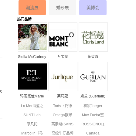
潮流展
婚纱展
美博会
热门品牌
Stella McCartney
万宝龙
花皙蔻
丝黛拉•麦卡妮品
MONTBLANC品
ClorisLand品牌
牌资料介绍
牌资料简介
资料简介
表
玛丽黛佳Marie
茱莉蔻
娇兰 (Guerlain)
Dalgar品牌资料
JURLIQUE品牌
品牌资料简介
La Mer海蓝之
Tods（托德
积家Jaeger
简介
资料简介
谜品牌资料简
斯）品牌资料
Le Coultre品
SUNT Lab
Omega欧米
Max Factor蜜
介
简介
牌资料简介
(SUN'T集团旗
茄品牌资料简
丝佛陀品牌资
摩凡陀
茜素斯(SANS
ROSSIGNOL(卢
下童装)全新
介
料简介
MOVADO品
SOUCIS)品牌
西诺)品牌简
副线品牌资料
Marcolin（马
高级牛仔品牌
Canada